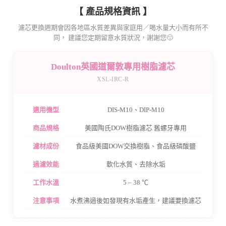
【 產品規格資訊 】
濾芯更換週期會因各地區水質差異與家庭用／喝水量大小而有所不
同， 建議您定期留意水質狀況，謝謝您🙂
Doulton英國道爾敦專用樹脂濾芯
XSL-IRC-R
適用機型
DIS-M10、DIP-M10
商品規格
美國陶氏DOW樹脂濾芯 舊螺牙專用
濾材成份
食品級美國DOW交換樹脂、食品級磷酸鹽
過濾效能
軟化水質、去除水垢
工作水溫
5 – 38 ℃
注意事項
水煮沸過後如發現有水垢產生，建議要換濾芯