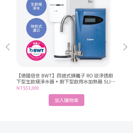
【德國倍世 BWT】四道式鎂離子 RO 逆滲透廚
【
水器
下型生飲級淨水器 + 廚下型飲用水加熱器 SLIM
下型
RO DF P + DWH30A
NT$53,000
NT
加入購物車