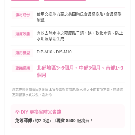
使用交換能力高之美國陶氏食品級樹脂+食品級磷
濾材成份
酸鹽
有效去除水中之硬度離子鈣、鎂、軟化水質、防止
過濾效能
水垢及茶垢生成
DIP-M10、DIS-M10
適用機型
北部地區3~6個月、中部3個月、南部1~3
建議週期
個月
濾芯更換週期會因各地區水質差異與家庭用/喝水量大小而有所不同，建議您
定期留意水質狀況，謝謝🙂
💡 DIY 更換省時又省錢
免等師傅
(約2-3週) 且
現省 $500
服務費！