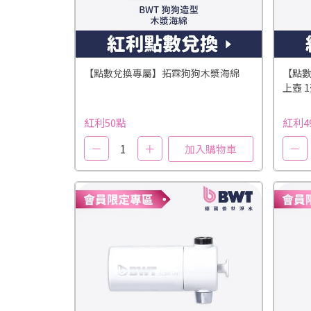
【點數兌換專屬】拓霖狗狗木漿海綿
【點數
上壺 1
紅利50點
紅利4
－
1
＋
－
加入購物車