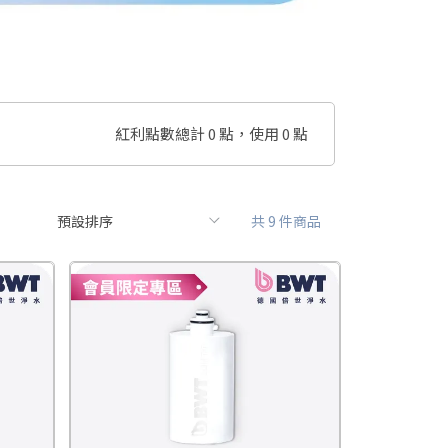
紅利點數總計
0
點，使用
0
點
共 9 件商品