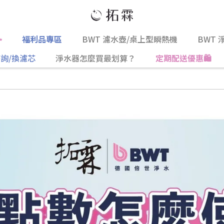
✨
福利品專區
BWT 濾水壺/桌上型瞬熱機
BWT 
詢/換濾芯
淨水器怎麼買最划算？
定期配送優惠🛍️