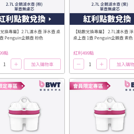
兌換專屬】2.7L濾水壺 淨水壺 桌
【點數兌換專屬】 2.7L濾水壺 
壺 Penguin企鵝壺 粉色
桌上壺 1壺 Penguin企鵝壺 紫色
99點
紅利499點
1
＋
－
1
＋
加入購物車
加入購