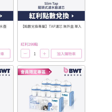
淨水壺
【點數兌換專屬】TAP濾芯 無外盒 單入
紅利299點
－
1
＋
物車
加入購物車