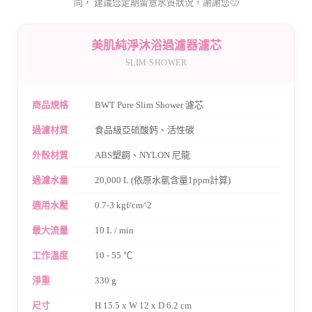
同， 建議您定期留意水質狀況，謝謝您🙂
美肌純淨沐浴過濾器濾芯
SLIM SHOWER
商品規格
BWT Pure Slim Shower 濾芯
過濾材質
食品級亞硫酸鈣、活性碳
外殼材質
ABS塑鋼、NYLON 尼龍
過濾水量
20,000 L (依原水氯含量1ppm計算)
適用水壓
0.7-3 kgf/cm^2
最大流量
10 L / min
工作溫度
10 - 55 ℃
淨重
330 g
尺寸
H 15.5 x W 12 x D 6.2 cm