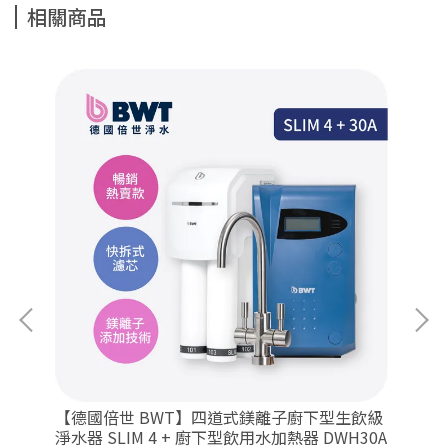
相關商品
【德國倍世 BWT】四道式鎂離子廚下型生飲級
【
飲級
淨水器 SLIM 4 + 廚下型飲用水加熱器 DWH30A
SL