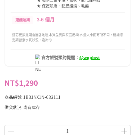
★ 吸附三鹵甲烷、氣味、氧化性物質
★ 保護肌膚、黏膜組織、毛髮
3-6 個月
建議週期
濾芯更換週期會因各地區水質差異與家庭用/喝水量大小而有所不同，建議您
定期留意水質狀況，謝謝🙂
官方帳號預約提醒：
@wqpbwt
NT$1,290
商品編號:
1B31NX1N-633111
供貨狀況:
尚有庫存