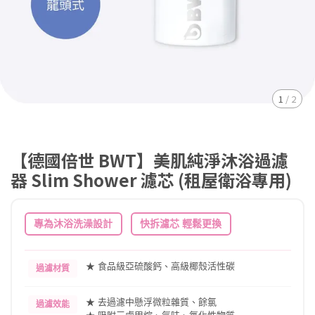
1
/
2
【德國倍世 BWT】美肌純淨沐浴過濾
器 Slim Shower 濾芯 (租屋衛浴專用)
專為沐浴洗澡設計
快拆濾芯 輕鬆更換
★ 食品級亞硫酸鈣、高級椰殼活性碳
過濾材質
★ 去過濾中懸浮微粒雜質、餘氯
過濾效能