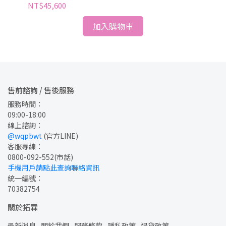
工
NT$45,600
NT
加入購物車
售前諮詢 / 售後服務
服務時間：
09:00-18:00
線上諮詢：
@wqpbwt
 (官方LINE)
客服專線：
0800-092-552
(市話)
手機用戶請點此查詢聯絡資訊
統一編號：
70382754
關於拓霖
最新消息
關於我們
服務條款
隱私政策
退貨政策