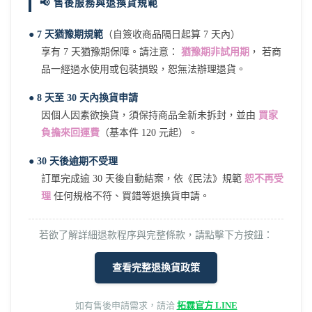
📢 售後服務與退換貨規範
● 7 天猶豫期規範
（自簽收商品隔日起算 7 天內）
享有 7 天猶豫期保障。請注意：
猶豫期非試用期
， 若商
品一經過水使用或包裝損毀，恕無法辦理退貨。
● 8 天至 30 天內換貨申請
因個人因素欲換貨，須保持商品全新未拆封，並由
買家
負擔來回運費
（基本件 120 元起）。
● 30 天後逾期不受理
訂單完成逾 30 天後自動結案，依《民法》規範
恕不再受
理
任何規格不符、買錯等退換貨申請。
若欲了解詳細退款程序與完整條款，請點擊下方按鈕：
查看完整退換貨政策
如有售後申請需求，請洽
拓霖官方 LINE