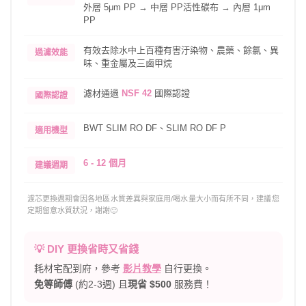
外層 5μm PP → 中層 PP活性碳布 → 內層 1μm
PP
有效去除水中上百種有害汙染物、農藥、餘氯、異
過濾效能
味、重金屬及三鹵甲烷
濾材通過
NSF 42
國際認證
國際認證
BWT SLIM RO DF、SLIM RO DF P
適用機型
6 - 12 個月
建議週期
濾芯更換週期會因各地區水質差異與家庭用/喝水量大小而有所不同，建議您
定期留意水質狀況，謝謝🙂
💡 DIY 更換省時又省錢
耗材宅配到府，參考
影片教學
自行更換。
免等師傅
(約2-3週) 且
現省 $500
服務費！