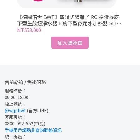
【德國倍世 BWT】四道式鎂離子 RO 逆滲透廚
【
水器
下型生飲級淨水器 + 廚下型飲用水加熱器 SLIM
下型
RO DF P + DWH30A
NT$53,000
NT
加入購物車
售前諮詢 / 售後服務
服務時間：
09:00-18:00
線上諮詢：
@wqpbwt
 (官方LINE)
客服專線：
0800-092-552
(市話)
手機用戶請點此查詢聯絡資訊
統一編號：