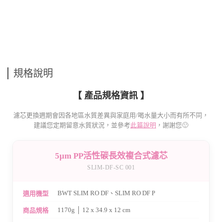
規格說明
【 產品規格資訊 】
濾芯更換週期會因各地區水質差異與家庭用/喝水量大小而有所不同，
建議您定期留意水質狀況，並參考
此篇說明
，謝謝您🙂
5μm PP活性碳長效複合式濾芯
SLIM-DF-SC 001
BWT SLIM RO DF、SLIM RO DF P
適用機型
1170g │ 12 x 34.9 x 12 cm
商品規格