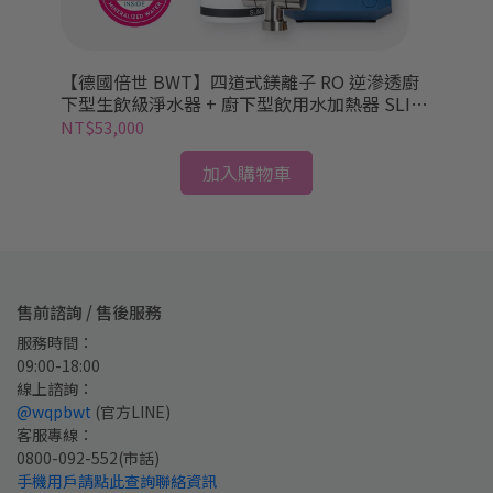
【德國倍世 BWT】四道式鎂離子 RO 逆滲透廚
【
水器
下型生飲級淨水器 + 廚下型飲用水加熱器 SLIM
下型
RO DF P + DWH30A
NT$53,000
NT
加入購物車
售前諮詢 / 售後服務
服務時間：
09:00-18:00
線上諮詢：
@wqpbwt
 (官方LINE)
客服專線：
0800-092-552
(市話)
手機用戶請點此查詢聯絡資訊