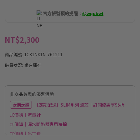
官方帳號預約提醒：
@wqpbwt
NT$2,300
商品編號:
1C31NX1N-761211
供貨狀況:
尚有庫存
此商品參與的優惠活動
【定期配送】SLIM系列 濾芯｜訂閱優惠享95折
定期定額
加價購｜流量計
加價購｜漏水斷路器專用海棉
加價購｜出工費