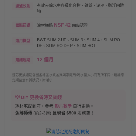
有效去除水中各種化合物、雜質、泥沙、懸浮固體
過濾效能
物
NSF 42
濾材通過
國際認證
國際認證
BWT SLIM 2-UF、SLIM 3、SLIM 4、SLIM RO
適用機型
DF、SLIM RO DF P、SLIM HOT
12 個月
建議週期
濾芯更換週期會因各地區水質差異與家庭用/喝水量大小而有所不同，建議您
定期留意水質狀況，謝謝🙂
💡 DIY 更換省時又省錢
耗材宅配到府，參考
影片教學
自行更換。
免等師傅
(約2-3週) 且
現省 $500
服務費！