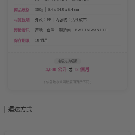
380g │ 6.4 x 34.9 x 6.4 cm
商品規格
外殼：PP │ 內容物：活性碳布
材質說明
產地：台灣 │ 製造商：BWT TAIWAN LTD
製造資訊
18 個月
保存期限
建議更換週期
4,000 公升
12 個月
或
( 依各地水質與硬度而有所不同 )
運送方式