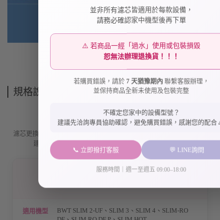
並非所有濾芯皆適用於每款設備，
請務必確認家中機型後再下單
⚠️ 若商品一經「過水」使用或包裝損毀
恕無法辦理退換貨！！！
若購買錯誤，請於
7 天猶豫期內
聯繫客服辦理，
規格說明
並保持商品全新未使用及包裝完整
不確定您家中的設備型號？
【 產品規格資訊 】
建議先洽詢專員協助確認，避免購買錯誤，感謝您的配合 
濾芯更換週期會因各地區水質差異與家庭用/喝水量大小而有所不同，
建議您定期留意水質狀況，並參考
此篇說明
，謝謝您🙂
📞 立即撥打客服
💬 LINE詢問
服務時間｜週一至週五 09:00–18:00
高效精密活性碳濾芯
SLIM-C 101
BWT SLIM 2-UF、SLIM 3、SLIM 4、SLIM-RO
適用機型
DF、SLIM RO DF P、SLIM HOT