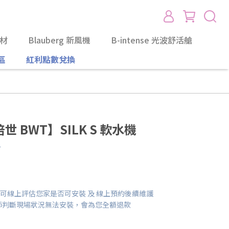
耗材
Blauberg 新風機
B-intense 光波舒活艙
區
紅利點數兌換
世 BWT】SILK S 軟水機
材
可線上評估您家是否可安裝 及 線上預約後續維護
師判斷現場狀況無法安裝，會為您全額退款