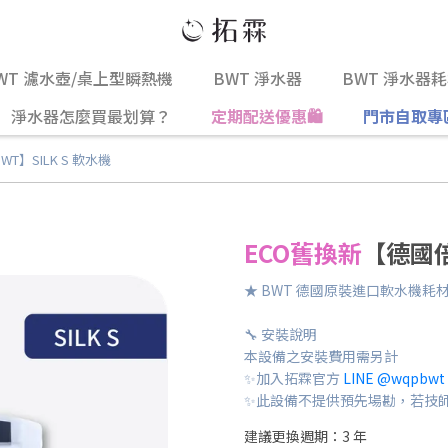
WT 濾水壺/桌上型瞬熱機
BWT 淨水器
BWT 淨水器
淨水器怎麼買最划算？
定期配送優惠🛍️
門市自取專
T】SILK S 軟水機
ECO舊換新
【德國倍
★ BWT 德國原裝進口軟水機耗
🔧 安裝說明
本設備之安裝費用需另計
✨加入拓霖官方
LINE @wqpbwt
✨此設備不提供預先場勘，若技
建議更換週期：3 年