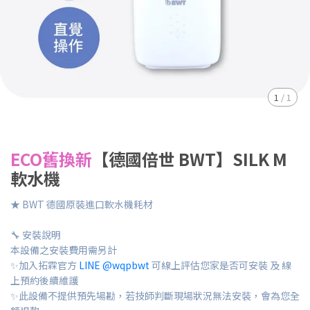
1
/
1
ECO舊換新
【德國倍世 BWT】SILK M
軟水機
★ BWT 德國原裝進口軟水機耗材
🔧 安裝說明
本設備之安裝費用需另計
✨加入拓霖官方
LINE @wqpbwt
可線上評估您家是否可安裝 及 線
上預約後續維護
✨此設備不提供預先場勘，若技師判斷現場狀況無法安裝，會為您全