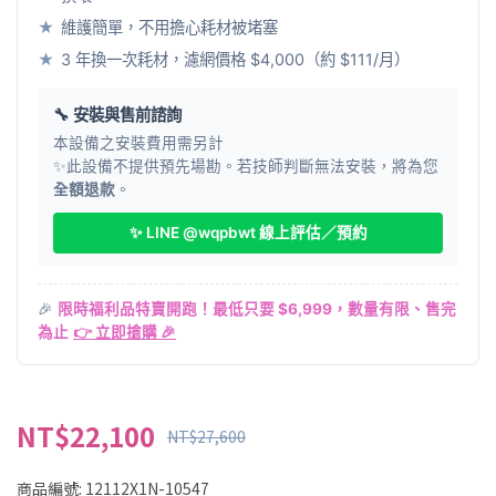
★
維護簡單，不用擔心耗材被堵塞
★
3 年換一次耗材，濾網價格 $4,000（約 $111/月）
🔧 安裝與售前諮詢
本設備之安裝費用需另計
✨此設備不提供預先場勘。若技師判斷無法安裝，將為您
全額退款
。
✨ LINE @wqpbwt 線上評估／預約
🎉
限時福利品特賣開跑！最低只要 $6,999，數量有限、售完
為止
👉 立即搶購 🎉
NT$22,100
NT$27,600
商品編號:
12112X1N-10547