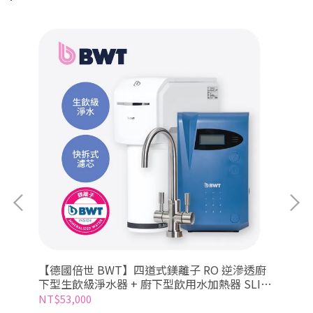
【德國倍世 BWT】四道式鎂離子 RO 逆滲透廚
【
水器
下型生飲級淨水器 + 廚下型飲用水加熱器 SLIM
下型
RO DF P + DWH30A
NT$53,000
NT