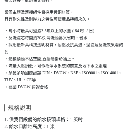
壽命超長，既環保又省錢。
設備主體及連接組件皆採用黃銅材質，
具有耐久性及耐壓力之特性可使產品持續永久。
・每小時最高可過濾3.5噸以上的水量 ( 84 噸 / 日)
・反洗濾芯時間約20秒,清洗簡易又省時、省水
・採用最新高科技透明材質，耐壓及抗高溫，過濾及反洗效果看的
到
・體積精簡不佔空間,直接懸掛於牆上。
・流量大壓損低，可作為淨水系統的前置及地下水之處理
・榮獲多項國際認證 DIN、DVGW、NSF、ISO9001、ISO14001、
TUV、UL、CE等
・德國 DVGW 認證合格
規格說明
1. 供我們設備的給水接頭規格：1 英吋
2. 給水口離地高度：1 米