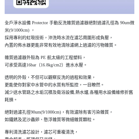
全戶淨水設備 Protector 手動反洗雜質過濾器絕對過濾孔徑為 90um微
米(9/1000cm) ，
採用專利的虹吸技術，沖洗時水流在濾芯周圍形成負壓，
內置的佈水器更能非常有效地清除濾網上過濾的污物雜質。
雜質過濾器外殼為 PE 航太級的工程塑料，
可承受高達16bar（16.8kg/cm2）進水水壓。
透明的外殼，不但可以觀察反洗的過程和效果，
更能使你對家中水管中的水質有所監控，一目瞭然。
減少送水管路之水垢沉積及衛浴設備,熱水爐,各種用水設備維修折舊
耗損。
絕對過濾孔徑90um(9/1000cm)，有效濾除有害污染雜質，
如鐵銹及泥沙蟲卵、懸浮雜質等微細雜質顆粒。
專利清洗濾芯設計，濾芯可重複清洗，