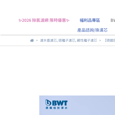
✨2026 除氯濾網 限時優惠✨
福利品專區
B
產品諮詢/換濾芯
濾水壺濾芯
,
鎂離子濾芯
,
鹼性離子濾芯
【德國倍