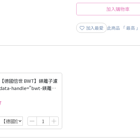
加入購物車
加入最愛
此商品 「 最高
【德國倍世 BWT】鎂離子濾
ata-handle="bwt-鎂離子
利品加價購">
【德國倍世 BWT】鎂離子濾
7