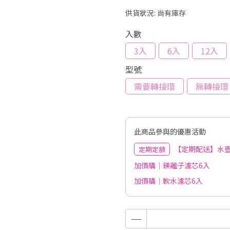
供貨狀況:
尚有庫存
入數
3入
6入
12入
型號
需要轉接環
無轉接環
此商品參與的優惠活動
【定期配送】水壺
定期定額
加價購｜鎂離子濾芯6入
加價購｜軟水濾芯6入