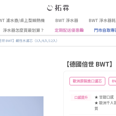
WT 濾水壺/桌上型瞬熱機
BWT 淨水器
BWT 淨水器
淨水器怎麼買最划算？
定期配送優惠🛍️
門市自取專
世 BWT】鹼性水濾芯（3入/6入/12入）
【德國倍世 BWT】
歐洲原裝進口濾芯
B
★ 甘甜口感
口感提升
★ 歐洲千人
質