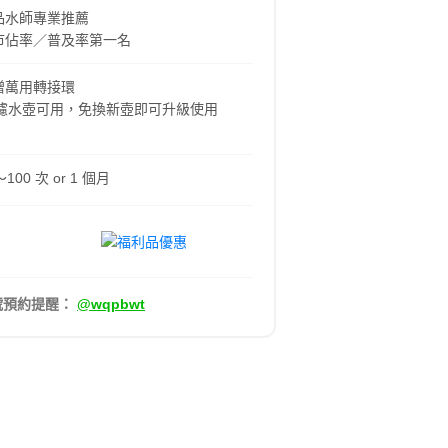
品水師專業推薦
市佔率／普及率第一名
贈萬用轉接環
 牌濾水壺可用，免換新壺即可升級使用
00 次 or 1 個月
號預約提醒：
@wqpbwt