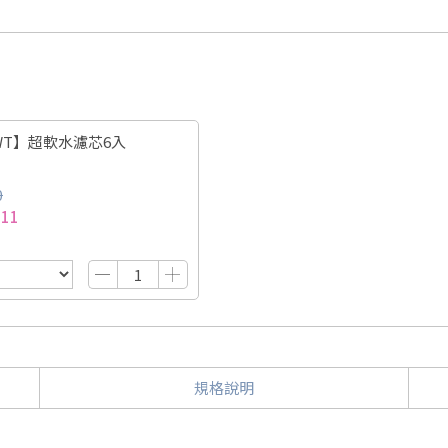
WT】超軟水濾芯6入
0
111
規格說明