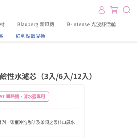
耗材
Blauberg 新風機
B-intense 光波舒活艙
區
紅利點數兌換
鹼性水濾芯（3入/6入/12入）
WT 瞬熱機、濾水壺專用
盲測，榮獲沖泡咖啡及茶類之最佳口感水