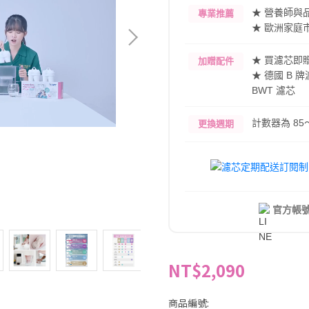
★ 營養師與
專業推薦
★ 歐洲家庭
★ 買濾芯即
加贈配件
★ 德國 B
BWT 濾芯
計數器為 85～1
更換週期
官方帳
NT$2,090
商品編號: