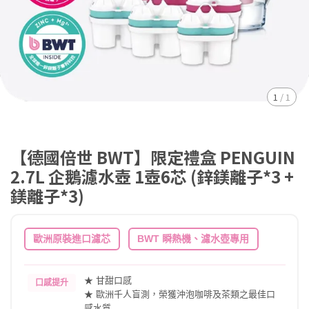
1
/
1
【德國倍世 BWT】限定禮盒 PENGUIN
2.7L 企鵝濾水壺 1壺6芯 (鋅鎂離子*3 +
鎂離子*3)
歐洲原裝進口濾芯
BWT 瞬熱機、濾水壺專用
★ 甘甜口感
口感提升
★ 歐洲千人盲測，榮獲沖泡咖啡及茶類之最佳口
感水質