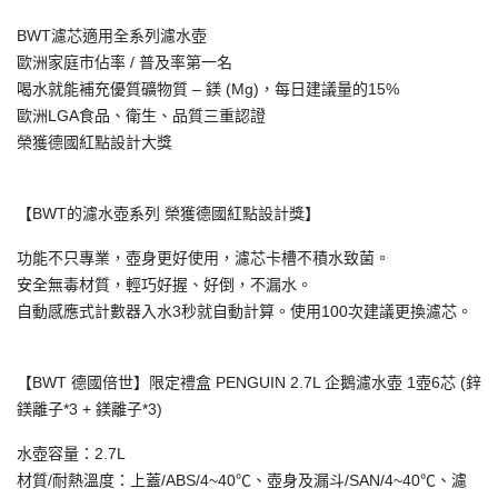
BWT濾芯適用全系列濾水壺
歐洲家庭市佔率 / 普及率第一名
喝水就能補充優質礦物質 – 鎂 (Mg)，每日建議量的15%
歐洲LGA食品、衛生、品質三重認證
榮獲德國紅點設計大獎
【BWT的濾水壺系列 榮獲德國紅點設計獎】
功能不只專業，壺身更好使用，濾芯卡槽不積水致菌。
安全無毒材質，輕巧好握、好倒，不漏水。
自動感應式計數器入水3秒就自動計算。使用100次建議更換濾芯。
【BWT 德國倍世】限定禮盒 PENGUIN 2.7L 企鵝濾水壺 1壺6芯 (鋅
鎂離子*3 + 鎂離子*3)
水壺容量：2.7L
材質/耐熱溫度：上蓋/ABS/4~40℃、壺身及漏斗/SAN/4~40℃、濾