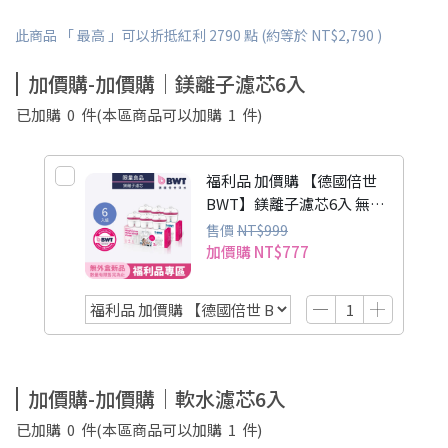
此商品 「 最高 」可以折抵紅利
2790
點 (約等於
NT$2,790
)
加價購-加價購｜鎂離子濾芯6入
已加購
0
件
(本區商品可以加購
1
件)
福利品 加價購
【德國倍世
BWT】鎂離子濾芯6入 無外
盒" data-handle="bwt-鎂
福利品 加價購
【德國倍世
售價
NT$999
離子濾芯-無外盒福利品加價
加價購
NT$777
BWT】鎂離子濾芯6入 無外
購">
盒
加價購-加價購｜軟水濾芯6入
已加購
0
件
(本區商品可以加購
1
件)