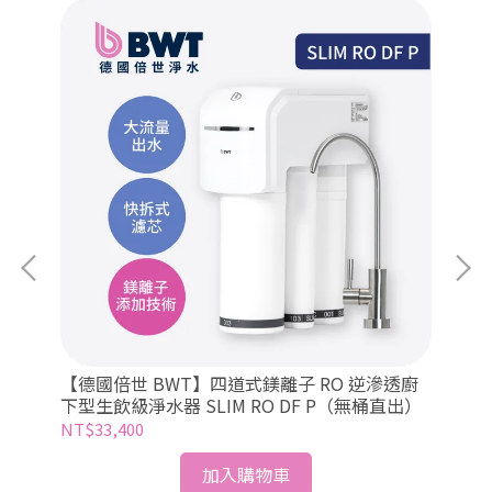
【
(免
【德國倍世 BWT】四道式鎂離子 RO 逆滲透廚
淨水
下型生飲級淨水器 SLIM RO DF P（無桶直出）
NT
NT$33,400
加入購物車