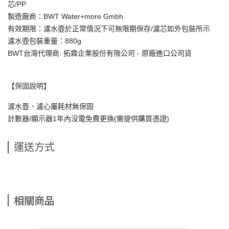
芯/PP
製造廠商：BWT Water+more Gmbh
有效期限：濾水壺於正常情況下可無限期保存/濾芯如外包裝所示
濾水壺包裝重量：880g
BWT台灣代理商: 拓霖企業股份有限公司 - 原廠進口公司貨
【保固說明】
濾水壺、濾心屬耗材無保固
計數器/顯示器1年內沒電免費更換(需提供購買憑證)
運送方式
相關商品