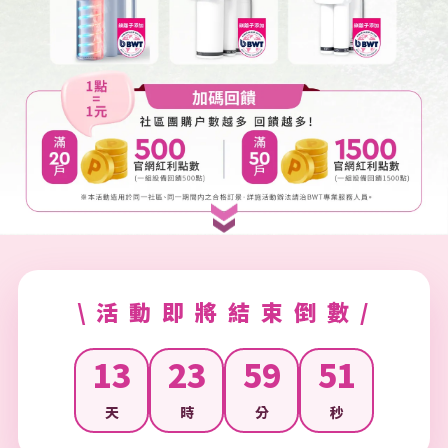
\ 活 動 即 將 結 束 倒 數 /
13
23
59
49
天
時
分
秒