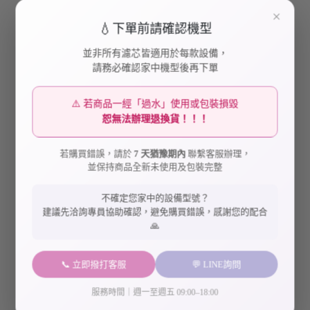
×
💧
下單前請確認機型
並非所有濾芯皆適用於每款設備，
請務必確認家中機型後再下單
⚠️ 若商品一經「過水」使用或包裝損毀
恕無法辦理退換貨！！！
【Doulton英國道爾敦】
【Doulton英國道爾敦】
XSL-IRC-R-M12 廚下濾水
XSL-IRC-R 美國陶氏DOW
器專用樹脂濾芯 新螺牙專
樹脂濾芯 舊螺牙專用 (1入)
若購買錯誤，請於
7 天猶豫期內
聯繫客服辦理，
NT$900
NT$900
用 (1入) 不含師傅出工費
不含師傅出工費
並保持商品全新未使用及包裝完整
加入購物車
加入購物車
不確定您家中的設備型號？
建議先洽詢專員協助確認，避免購買錯誤，感謝您的配合
🙏
📞 立即撥打客服
💬 LINE詢問
服務時間｜週一至週五 09:00–18:00