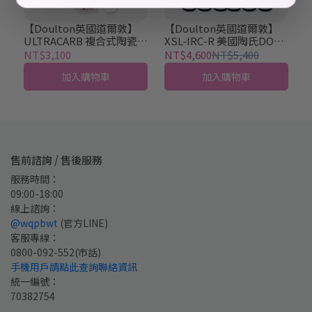
【Doulton英國道爾敦】
【Doulton英國道爾敦】
ULTRACARB 複合式陶瓷濾
XSL-IRC-R 美國陶氏DOW
芯 舊螺牙 (9504系列專用)
樹脂濾芯 舊螺牙專用 (6入)
NT$3,100
NT$4,600
NT$5,400
不含師傅出工費
不含師傅出工費
加入購物車
加入購物車
售前諮詢 / 售後服務
服務時間：
09:00-18:00
線上諮詢：
@wqpbwt
 (官方LINE)
客服專線：
0800-092-552
(市話)
手機用戶請點此查詢聯絡資訊
統一編號：
70382754