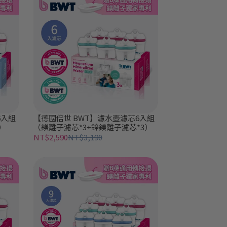
6入組
【德國倍世 BWT】濾水壺濾芯6入組
）
（鎂離子濾芯*3+鋅鎂離子濾芯*3）
NT$2,590
NT$3,190