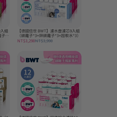
9入組
【德國倍世 BWT】濾水壺濾芯9入組
離子
（鎂離子*3+鋅鎂離子*3+超軟水*3）
NT$3,290
NT$3,990