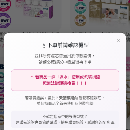
國倍世 BWT】濾水壺濾芯6入組
【德國倍世 BWT】濾水壺濾芯
離子濾芯*3+鹼性水濾芯*3）
（鎂離子*3+鋅鎂離子*3+矽鎂
×
*3）
,590
NT$3,190
NT$3,490
NT$4,190
💧
下單前請確認機型
並非所有濾芯皆適用於每款設備，
請務必確認家中機型後再下單
⚠️ 若商品一經「過水」使用或包裝損毀
恕無法辦理退換貨！！！
若購買錯誤，請於
7 天猶豫期內
聯繫客服辦理，
並保持商品全新未使用及包裝完整
不確定您家中的設備型號？
建議先洽詢專員協助確認，避免購買錯誤，感謝您的配合 🙏