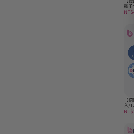
【德
離子
離子
NT$4
【德
入/1
NT$2