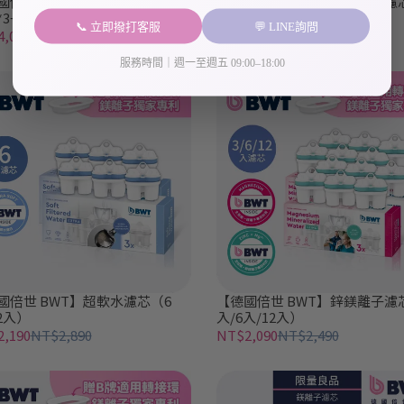
國倍世 BWT】濾芯15入組（鎂
【德國倍世 BWT】矽鎂離子濾
*3+鋅鎂離子*3+超軟水*3+矽鎂
入/6入/12入）
📞 立即撥打客服
💬 LINE詢問
*3+鹼性水*3）
,090
NT$4,890
NT$2,090
NT$2,490
服務時間｜週一至週五 09:00–18:00
國倍世 BWT】超軟水濾芯（6
【德國倍世 BWT】鋅鎂離子濾
2入）
入/6入/12入）
,190
NT$2,890
NT$2,090
NT$2,490