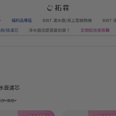
✨
福利品專區
BWT 濾水壺/桌上型瞬熱機
BWT 
詢/換濾芯
淨水器怎麼買最划算？
定期配送優惠🛍️
水壺濾芯
排序
價格