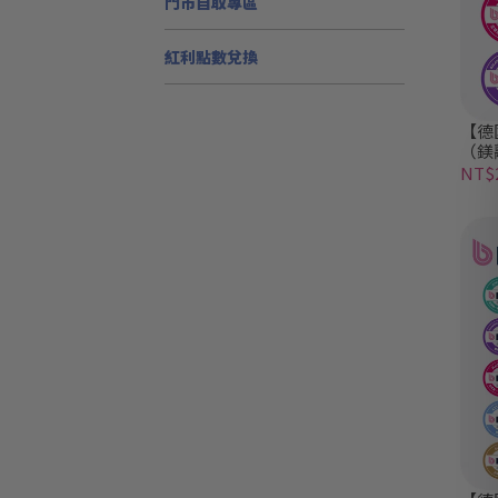
門市自取專區
紅利點數兌換
【德
（鎂
NT$2