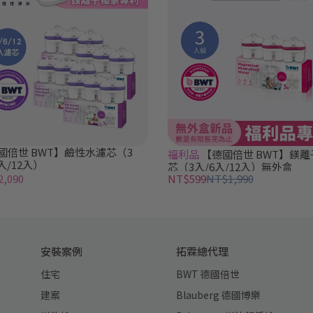
國倍世 BWT】鹼性水濾芯（3
福利品
【德國倍世 BWT】鎂離
入/12入）
芯（3入/6入/12入）無外盒
,090
NT$599
NT$1,990
安裝案例
拓霖總代理
住宅
BWT 德國倍世
建案
Blauberg 德國博樂