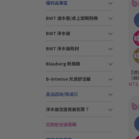
福利品專區
BWT 濾水壺/桌上型瞬熱機
BWT 淨水器
BWT 淨水器耗材
Blauberg 新風機
【德
（鎂
B-intense 光波舒活艙
NT$2
產品諮詢/換濾芯
淨水器怎麼買最划算？
定期配送優惠🛍️