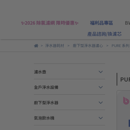
✨2026 除氯濾網 限時優惠✨
福利品專區
B
產品諮詢/換濾芯
淨水器耗材
廚下型淨水器濾心
PURE 系列
濾水壺
PU
全戶淨水設備
廚下型淨水器
氣泡飲水機