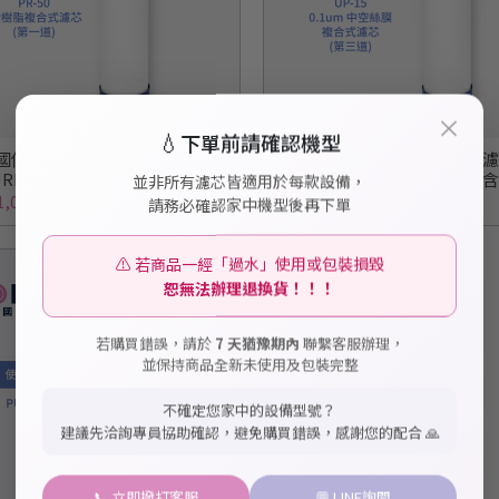
×
💧
下單前請確認機型
國倍世 BWT】 PP樹脂複合濾芯
【德國倍世 BWT】中空絲膜
RE-S / 原PR50) （不含師傅出
（PURE-UF / 原UP15) （不
並非所有濾芯皆適用於每款設備，
）
出工費）
,000
NT$4,300
請務必確認家中機型後再下單
⚠️ 若商品一經「過水」使用或包裝損毀
恕無法辦理退換貨！！！
若購買錯誤，請於
7 天猶豫期內
聯繫客服辦理，
並保持商品全新未使用及包裝完整
不確定您家中的設備型號？
建議先洽詢專員協助確認，避免購買錯誤，感謝您的配合 🙏
📞 立即撥打客服
💬 LINE詢問