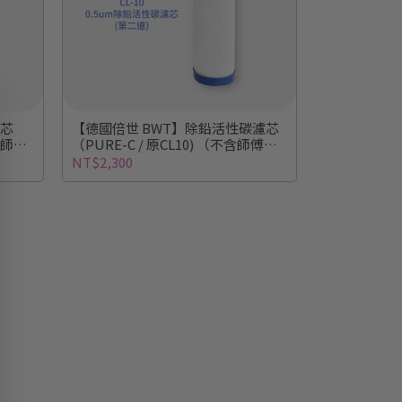
濾芯
【德國倍世 BWT】除鉛活性碳濾芯
含師傅
（PURE-C / 原CL10) （不含師傅出
工費）
NT$2,300