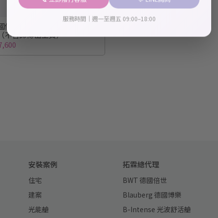
服務時間｜週一至週五 09:00–18:00
倍世 BWT】PURE 3 專用濾
（不含師傅出工費）
,600
安裝案例
拓霖總代理
住宅
BWT 德國倍世
建案
Blauberg 德國博樂
光能艙
B-Intense 光波舒活艙