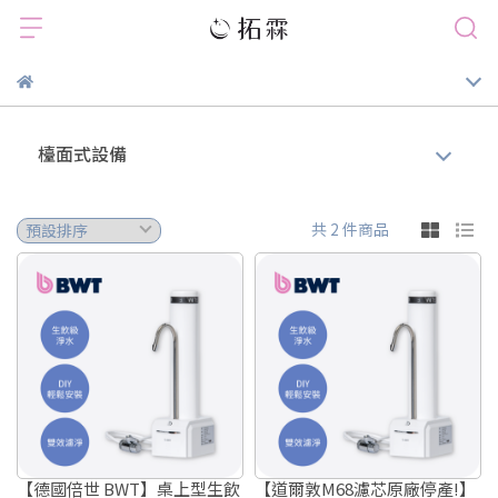
檯面式設備
共 2 件商品
【德國倍世 BWT】桌上型生飲
【道爾敦M68濾芯原廠停產!】