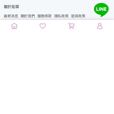
關於拓霖
最新消息
關於我們
服務條款
隱私政策
退貨政策
安裝案例
住宅
建案
光能艙
拓霖總代理
BWT 德國倍世
Blauberg 德國博樂
B-Intense 光波舒活艙
Aquatherm 德國闊盛
B-Tech 倍英特健康中心